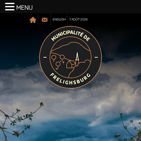
MENU
ENGLISH
7 AOÛT 2026