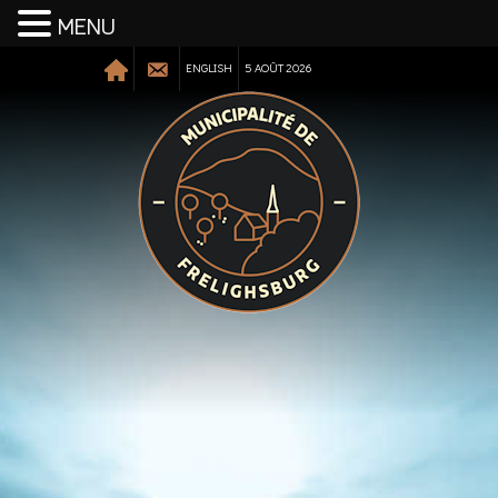
MENU
ENGLISH
5 AOÛT 2026