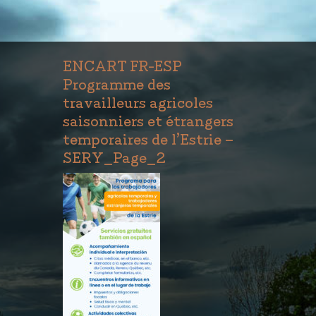
ENCART FR-ESP
Programme des
travailleurs agricoles
saisonniers et étrangers
temporaires de l’Estrie –
SERY_Page_2