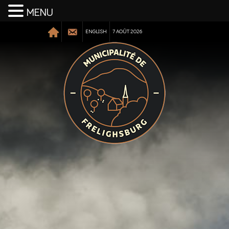
MENU
ENGLISH
7 AOÛT 2026