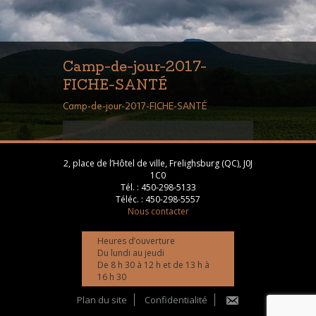
Camp-de-jour-2017-
FICHE-SANTÉ
Camp-de-jour-2017-FICHE-SANTÉ
2, place de l’Hôtel de ville, Frelighsburg (QC), J0J
1C0
Tél. :
450-298-5133
Téléc. :
450-298-5557
Nous contacter
Heures d’ouverture
Du lundi au jeudi
De 8 h 30 à 12 h et de 13 h à
16 h 30
Plan du site
Confidentialité