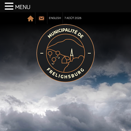
MENU
ENGLISH
7 AOÛT 2026