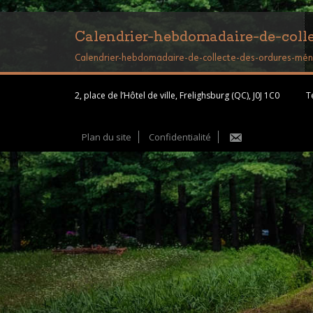
Calendrier-hebdomadaire-de-coll
Calendrier-hebdomadaire-de-collecte-des-ordures-mén
2, place de l’Hôtel de ville, Frelighsburg (QC), J0J 1C0
Té
Plan du site
Confidentialité