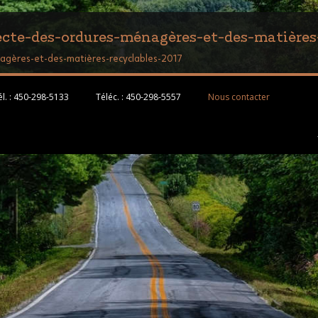
ecte-des-ordures-ménagères-et-des-matières
agères-et-des-matières-recyclables-2017
l. :
450-298-5133
Téléc. :
450-298-5557
Nous contacter