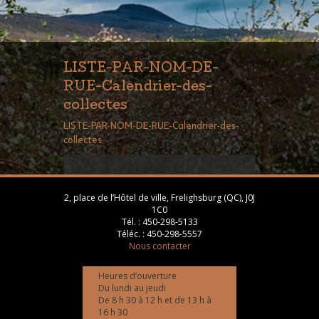
LISTE-PAR-NOM-DE-
RUE-Calendrier-des-
collectes
LISTE-PAR-NOM-DE-RUE-Calendrier-des-
collectes
2, place de l’Hôtel de ville, Frelighsburg (QC), J0J
1C0
Tél. :
450-298-5133
Téléc. :
450-298-5557
Nous contacter
Heures d’ouverture
Du lundi au jeudi
De 8 h 30 à 12 h et de 13 h à
16 h 30