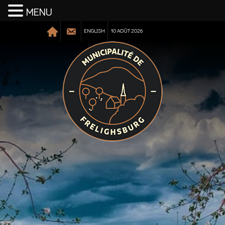
MENU
ENGLISH
10 AOÛT 2026