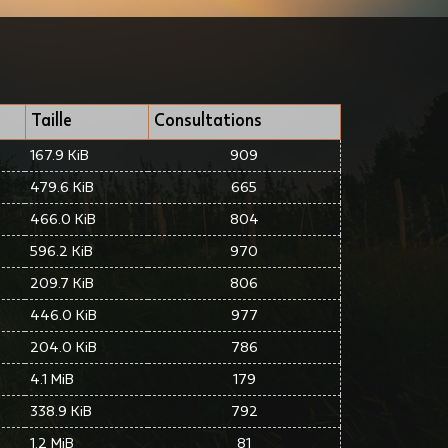
Taille
Consultations
167.9 KiB
909
479.6 KiB
665
466.0 KiB
804
596.2 KiB
970
209.7 KiB
806
446.0 KiB
977
204.0 KiB
786
4.1 MiB
179
338.9 KiB
792
1.2 MiB
81