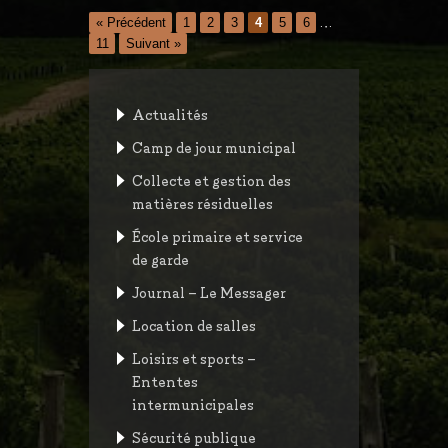
« Précédent
1
2
3
4
5
6
…
11
Suivant »
Actualités
Camp de jour municipal
Collecte et gestion des
matières résiduelles
École primaire et service
de garde
Journal – Le Messager
Location de salles
Loisirs et sports –
Ententes
intermunicipales
Sécurité publique