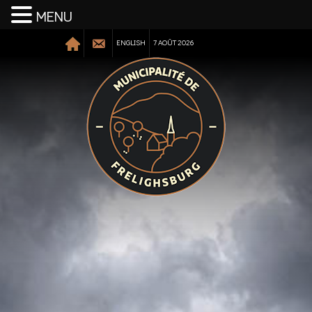
MENU
ENGLISH
7 AOÛT 2026