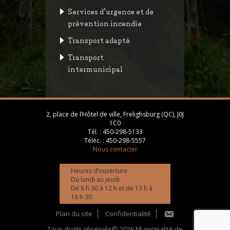
Services d’urgence et de
prévention incendie
Transport adapté
Transport
intermunicipal
2, place de l’Hôtel de ville, Frelighsburg (QC), J0J
1C0
Tél. :
450-298-5133
Téléc. :
450-298-5557
Nous contacter
Heures d’ouverture
Du lundi au jeudi
De 8 h 30 à 12 h et de 13 h à
16 h 30
Plan du site
Confidentialité
Tous droits réservés© 2026 Municipalité de