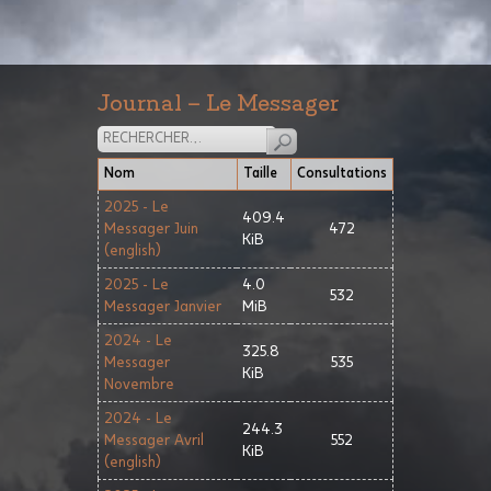
Journal – Le Messager
Nom
Taille
Consultations
2025 - Le
409.4
Messager Juin
472
KiB
(english)
2025 - Le
4.0
532
Messager Janvier
MiB
2024 - Le
325.8
Messager
535
KiB
Novembre
2024 - Le
244.3
Messager Avril
552
KiB
(english)