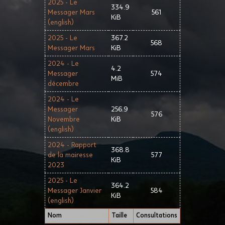
2025 - Le
334.9
Messager Mars
561
KiB
(english)
2025 - Le
367.2
568
Messager Mars
KiB
2024 - Le
4.2
Messager
574
MiB
décembre
2024 - Le
Messager
256.9
576
Novembre
KiB
(english)
2024 - Rapport
368.8
de la mairesse
577
KiB
2023
2025 - Le
364.2
Messager Janvier
584
KiB
(english)
Nom
Taille
Consultations