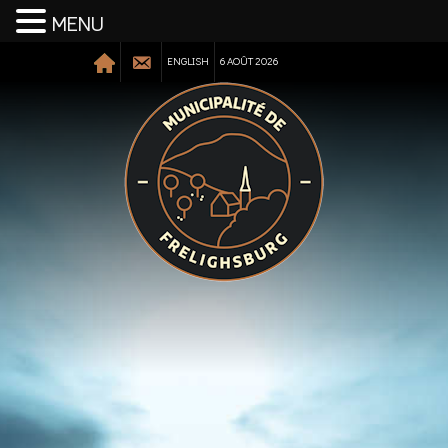
MENU
ENGLISH
6 AOÛT 2026