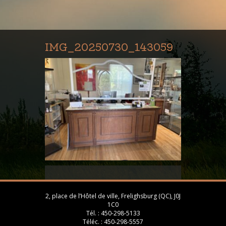
IMG_20250730_143059
2, place de l’Hôtel de ville, Frelighsburg (QC), J0J
1C0
Tél. :
450-298-5133
Téléc. :
450-298-5557