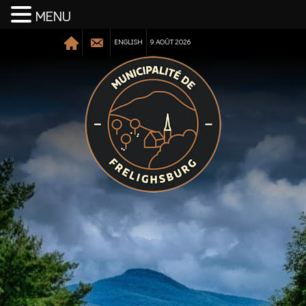
MENU
ENGLISH
9 AOÛT 2026