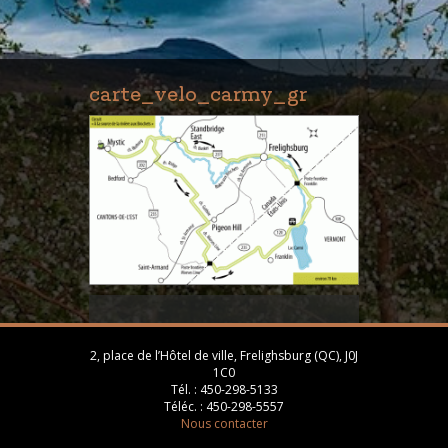
carte_velo_carmy_gr
2, place de l’Hôtel de ville, Frelighsburg (QC), J0J
1C0
Tél. :
450-298-5133
Téléc. :
450-298-5557
Nous contacter