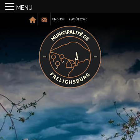
MENU
ENGLISH
9 AOÛT 2026