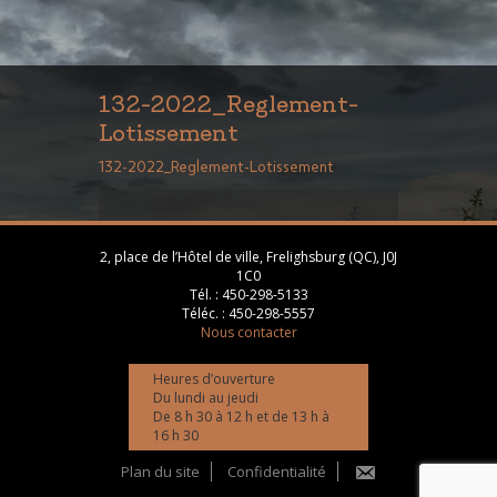
132-2022_Reglement-
Lotissement
132-2022_Reglement-Lotissement
2, place de l’Hôtel de ville, Frelighsburg (QC), J0J
1C0
Tél. :
450-298-5133
Téléc. :
450-298-5557
Nous contacter
Heures d’ouverture
Du lundi au jeudi
De 8 h 30 à 12 h et de 13 h à
16 h 30
Plan du site
Confidentialité