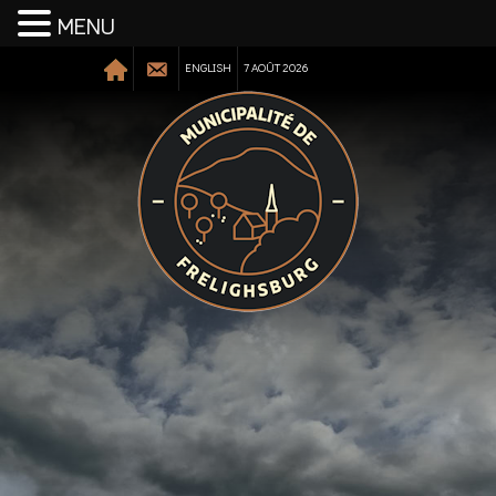
MENU
ENGLISH
7 AOÛT 2026