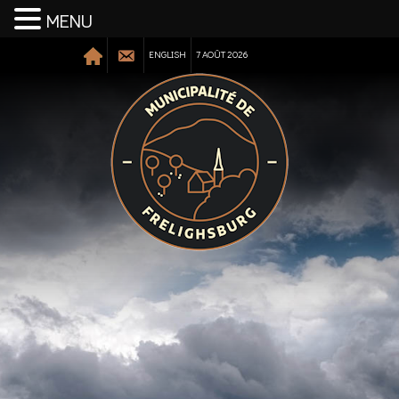
MENU
ENGLISH
7 AOÛT 2026