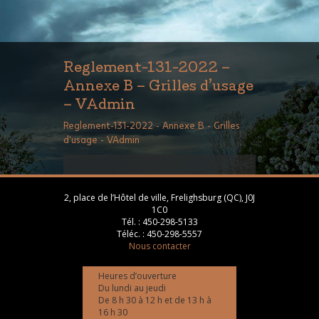
Reglement-131-2022 –
Annexe B – Grilles d’usage
– VAdmin
Reglement-131-2022 - Annexe B - Grilles
d'usage - VAdmin
2, place de l’Hôtel de ville, Frelighsburg (QC), J0J
1C0
Tél. :
450-298-5133
Téléc. :
450-298-5557
Nous contacter
Heures d’ouverture
Du lundi au jeudi
De 8 h 30 à 12 h et de 13 h à
16 h 30