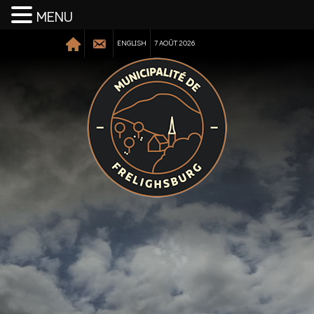
MENU
ENGLISH
7 AOÛT 2026