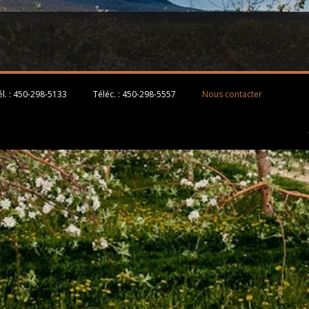
l. :
450-298-5133
Téléc. :
450-298-5557
Nous contacter