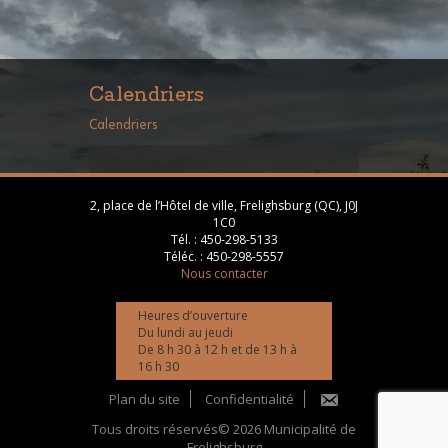
Calendriers
Calendriers
2, place de l’Hôtel de ville, Frelighsburg (QC), J0J
1C0
Tél. :
450-298-5133
Téléc. :
450-298-5557
Nous contacter
Heures d’ouverture
Du lundi au jeudi
De 8 h 30 à 12 h et de 13 h à
16 h 30
Plan du site
Confidentialité
Tous droits réservés© 2026 Municipalité de
Frelighsburg