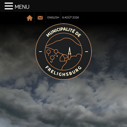
MENU
ENGLISH
6 AOÛT 2026