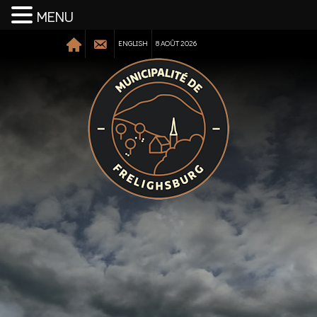
MENU
ENGLISH
8 AOÛT 2026