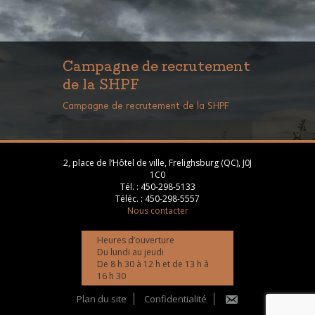
Campagne de recrutement
de la SHPF
Campagne de recrutement de la SHPF
2, place de l’Hôtel de ville, Frelighsburg (QC), J0J
1C0
Tél. :
450-298-5133
Téléc. :
450-298-5557
Nous contacter
Heures d’ouverture
Du lundi au jeudi
De 8 h 30 à 12 h et de 13 h à
16 h 30
Plan du site
Confidentialité