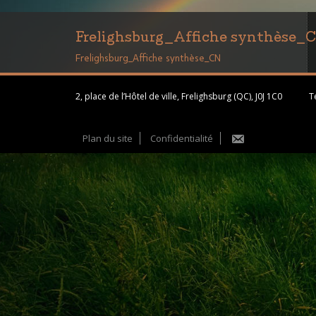
Frelighsburg_Affiche synthèse_
Frelighsburg_Affiche synthèse_CN
2, place de l’Hôtel de ville, Frelighsburg (QC), J0J 1C0
Té
Plan du site
Confidentialité