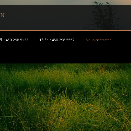
CN
l. :
450-298-5133
Téléc. :
450-298-5557
Nous contacter