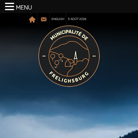
MENU
ENGLISH
5 AOÛT 2026