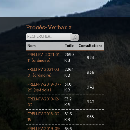
Procès-Verbaux
Nom
Taille
Consultations
FRELI-PV- 2021-01-
269.5
923
11 (ordinaire)
KiB
FRELI-PV-2021-03-
226.1
936
01 (ordinaire)
KiB
FRELI-PV-2019-07-
31.8
942
29 (spéciale)
KiB
FRELI-PV-2019-12-
53.2
942
02
KiB
FRELI-PV-2018-02-
81.6
958
15
KiB
FRELI-PV-2019-09-
65.6