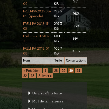
961
09
KiB
FRELI-PV-2021-08-
199.5
982
09 (spéciale)
KiB
FRELI-PV-2018-11-
219.3
988
05
KiB
Freli-PV-2017-02-
60.1
994
16
KiB
FRELI-PV-2018-01-
100.7
1006
08
KiB
Nom
Taille
Consultations
« Précédent
1
…
28
29
30
31
32
33
Suivant »
Un peu d’histoire
Mot de la mairesse
Conseil municipal