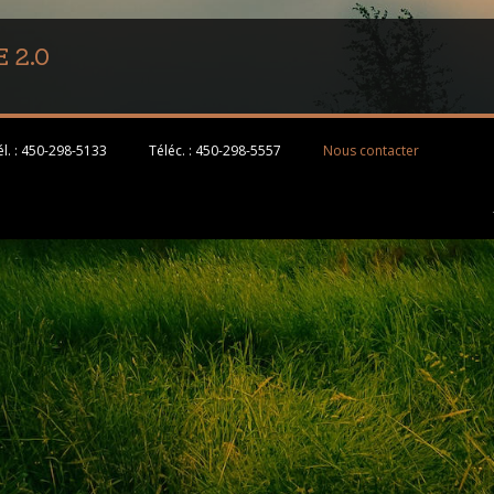
 2.0
l. :
450-298-5133
Téléc. :
450-298-5557
Nous contacter