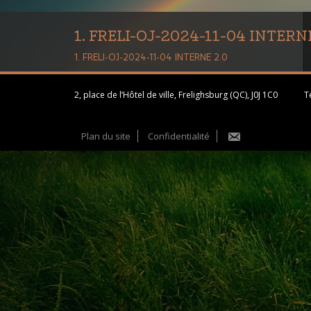
1. FRELI-OJ-2024-11-04 INTERNE
1. FRELI-OJ-2024-11-04 INTERNE 2.0
2, place de l’Hôtel de ville, Frelighsburg (QC), J0J 1C0
Té
Plan du site
Confidentialité