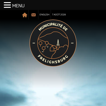
MENU
ENGLISH
7 AOÛT 2026