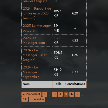
Janvier (english)
KiB
2024 - Rapport de
185.7
la mairesse 2023
620
KiB
(english)
2023-Le Messager
1.9
621
octobre
MiB
2023- Le
514.1
622
Messager août
KiB
2024 - Le
308.7
Messager Juillet
624
KiB
(english)
2024 - Le
314.2
Messager
633
KiB
septembre
Nom
Taille
Consultations
« Précédent
1
…
3
4
5
6
7
…
11
Suivant »