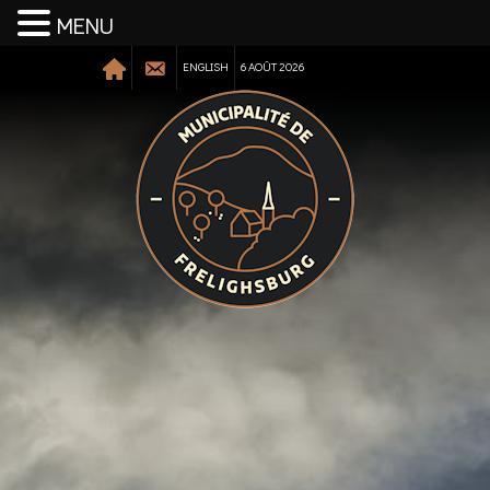
MENU
ENGLISH
6 AOÛT 2026