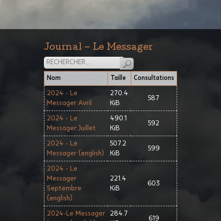
Journal – Le Messager
Nom
Taille
Consultations
2024 - Le
270.4
587
Messager Avril
KiB
2024 - Le
490.1
592
Messager Juillet
KiB
2024 - Le
507.2
599
Messager (english)
KiB
2024 - Le
Messager
221.4
603
Septembre
KiB
(english)
2024-Le Messager
284.7
619