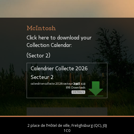
McIntosh
Click here to download your
Collection Calendar:
(Sector 2)
Calendrier Collecte 2026
Secteur 2
calendrier-collecte-2026-secteur-2.pdf
768.3 KiB
816
Downloads
DETAILS
2 place de l’Hôtel de ville, Frelighsburg (QC), J0J
1C0