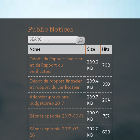
Public Notices
Name
Size
Hits
Dépôt du Rapport financier
289.2
et du Rapport du
708
KiB
vérificateur
Dépôt du rapport financier
289.4
950
et rapport du vérificateur
KiB
Adoption-previsions-
289.7
204
budgetaires-2017
KiB
290.9
Séance spéciale 2017-09-11
757
KiB
Séance spéciale 2019-03-
292.7
699
28
KiB