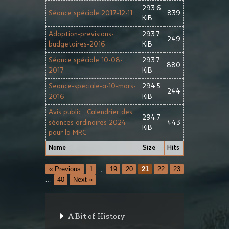
293.6
Séance spéciale 2017-12-11
839
KiB
Adoption-previsions-
293.7
249
budgetaires-2016
KiB
Séance spéciale 10-08-
293.7
880
2017
KiB
Seance-speciale-a-10-mars-
294.5
244
2016
KiB
Avis public : Calendrier des
294.7
séances ordinaires 2024
443
KiB
pour la MRC
Name
Size
Hits
« Previous
1
…
19
20
21
22
23
…
40
Next »
A Bit of History