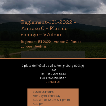
Reglement-131-2022 –
Annexe C – Plan de
zonage – VAdmin
Reglement-131-2022 - Annexe C - Plan de
zonage - VAdmin
2 place de l’Hôtel de ville, Frelighsburg (QC), J0J
1C0
Tel. :
450-298-5133
Fax. :
450-298-5557
Contact Us
Business Hours
Monday to Thursday
8.30 am to 12 pm & 1 pm to
4.30 pm