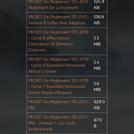
PROJET De Règlement 132-2021 -
524.9
Règlement De Lotissement
KiB
PROJET De Reglement 131-2021 -
536.8
Annexe B Grilles Pour Adoption
KiB
PROJET De Règlement 130-2019
- Carte 8 Affectations
5.3
Contraintes Et Elements
MiB
Dinterets
PROJET De Règlement 130-2019
5.4
- Carte 6 Ensemble Patrimonial
MiB
Abbot's Corner
PROJET De Règlement 130-2019
5.6
- Carte 7 Ensemble Patrimonial
MiB
Ancien Noyau Villageois
PROJET De Règlement 135-2021 -
629.0
PIIA
KiB
PROJET De Règlement 135-2021 -
67.0
PIIA - Annexe 1 - Le Guide
B
Architectural