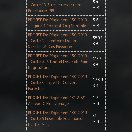
3.4
- Carte 10 Sites Interventions
MiB
Prioritaires PPU
PROJET De Règlement 130-2019
3.6
- Figure 3 Concept Org Spatiale
MiB
PROJET De Règlement 130-2019
389.1
- Carte 2 Inventaire De La
KiB
Sensibilité Des Paysages
PROJET De Règlement 130-2019
415.7
- Carte 3 Potentiel Des Sols Pour
KiB
L'agriculture
PROJET De Règlement 130-2019
476.9
- Carte 4 Type De Couvert
KiB
Forestier
PROJET De Reglement 131-2021 -
4.7
Annexe C Plan Zonage
MiB
PROJET De Règlement 130-2019
5.1
- Carte 5 Ensemble Patrimonial
MiB
Hunter Mills