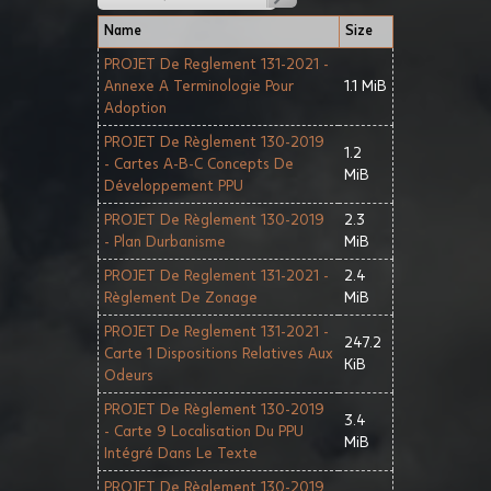
Name
Size
PROJET De Reglement 131-2021 -
Annexe A Terminologie Pour
1.1 MiB
Adoption
PROJET De Règlement 130-2019
1.2
- Cartes A-B-C Concepts De
MiB
Développement PPU
PROJET De Règlement 130-2019
2.3
- Plan Durbanisme
MiB
PROJET De Reglement 131-2021 -
2.4
Règlement De Zonage
MiB
PROJET De Reglement 131-2021 -
247.2
Carte 1 Dispositions Relatives Aux
KiB
Odeurs
PROJET De Règlement 130-2019
3.4
- Carte 9 Localisation Du PPU
MiB
Intégré Dans Le Texte
PROJET De Règlement 130-2019